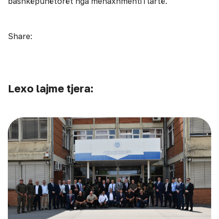
bashkëpunëtorët nga menaxhmenti i lartë.
Share:
Lexo lajme tjera: