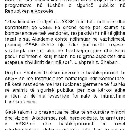
programeve në fushën e sigurisë publike në
Republikën e Kosovës.
“Zhvillimi dhe arritjet në AKSP janë falë ndihmës dhe
kontributit që OSBE ka dhënë edhe pas kalimit të
kompetencave tek vendorët, respektivisht në të gjitha
fazat e saj. Akademia është ndihmuar në vazhdimësi,
prandaj OSBE është një ndër partnerët kryesor
strategjik me të cilin ne bashkëpunojmë dhe kemi
pasur ndihmën e këtij misioni në të gjitha aspektet dhe
etapat e zhvillimit deri më sot”, u shpreh z. Shabani.
Drejtori Shabani theksoi nevojën e bashkëpunimit të
AKSP-së me institucionet homologe ndërkombëtare,
në këtë rast edhe me institucionet gjermane të fushës
së arsimit të sigurisë publike, për çka kërkoi edhe
arritjen e një marrëveshje
je
formale të mundshme
bashkëpunimi.
Gjatë takimit u prezantua në pika të shkurtëra misioni
dhe vizioni i Akademisë, roli, përgjegjësitë, të arriturat
e AKSP-së dhe bashkëpunimet në nivel
ndërkombëtarë, duke nënvizuar rolin kyç të saj në