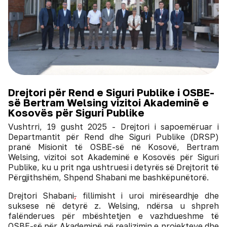
Drejtori për Rend e Siguri Publike i OSBE-
së Bertram Welsing vizitoi Akademinë e
Kosovës për Siguri Publike
Vushtrri, 19 gusht 2025 - Drejtori i sapoemëruar i
Departmantit për Rend dhe Siguri Publike (DRSP)
pranë Misionit të OSBE-së në Kosovë, Bertram
Welsing, vizitoi sot Akademinë e Kosovës për Siguri
Publike, ku u prit nga ushtruesi i detyrës së Drejtorit të
Përgjithshëm, Shpend Shabani me bashkëpunëtorë.
Drejtori Shabani
,
fillimisht i uroi mirëseardhje dhe
suksese në detyrë z. Welsing, ndërsa u shpreh
falënderues për mbështetjen e vazhdueshme të
OSBE-së për Akademinë në realizimin e projekteve dhe