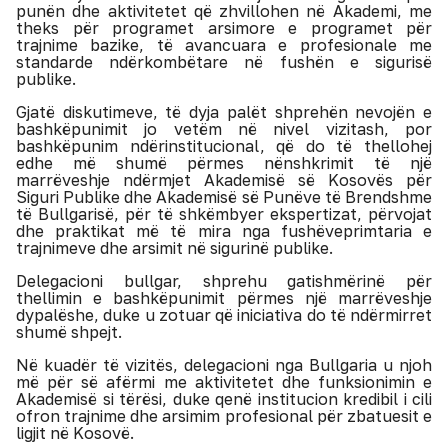
punën dhe aktivitetet që zhvillohen në Akademi, me
theks për programet arsimore e programet për
trajnime bazike, të avancuara e profesionale me
standarde ndërkombëtare në fushën e sigurisë
publike.
Gjatë diskutimeve, të dyja palët shprehën nevojën e
bashkëpunimit jo vetëm në nivel vizitash, por
bashkëpunim ndërinstitucional, që do të thellohej
edhe më shumë përmes nënshkrimit të një
marrëveshje ndërmjet Akademisë së Kosovës për
Siguri Publike dhe Akademisë së Punëve të Brendshme
të Bullgarisë, për të shkëmbyer ekspertizat, përvojat
dhe praktikat më të mira nga fushëveprimtaria e
trajnimeve dhe arsimit në sigurinë publike.
Delegacioni bullgar, shprehu gatishmërinë për
thellimin e bashkëpunimit përmes një marrëveshje
dypalëshe, duke u zotuar që iniciativa do të ndërmirret
shumë shpejt.
Në kuadër të vizitës, delegacioni nga Bullgaria u njoh
më për së afërmi me aktivitetet dhe funksionimin e
Akademisë si tërësi, duke qenë institucion kredibil i cili
ofron trajnime dhe arsimim profesional për zbatuesit e
ligjit në Kosovë.