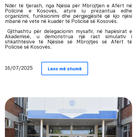
Ndër të tjerash, nga Njësia për Mbrojtjen e Afërt në
Policinë e Kosovës, atyre iu prezantua edhe
organizimi, funksionimi dhe përgjegjësitë që kjo njësi
mbanë në vete në kuadër të Policisë së Kosovës.
Gjithashtu për delegacionin mysafir, në hapësirat e
Akademisë, u demonstrua një rast simulativ i
shkathtësive të Njësisë së Mbrojtjes së Afërt të
Policisë së Kosovës.
16/07/2025
Lexo më shumë