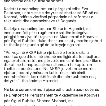
ekonomisë dhe sigurisë së shtetit.
Kadetët e sapodimplomuar i përgëzoi edhe Eva
Palatova, ushtruese e detyrës së shefes së BE-së në
Kosovë, ndërsa vlerësoi përparimin në reformat e
rekrutimit dhe operacioneve të Doganës.
Kadetja e sapodimplomuar Shkurte Hajredini, me
emocione foli për rrugëtimin e saj dhe kolegëve,
përgjatë muajve të trajnimit në Akademinë e Kosovës
për Siguri Publike, duke theksuar se aty morën njohuri
të thella për punën që do ta kryejn nga sot.
“Përvoja në AKSP ishte një bazë e fortë e cila u
ndërtua çdo ditë e më shumë me ligjërata të mbajtura
nga profesionistët me përvojë, me ushtrime praktike e
diskutime të hapura që na ndihmuan të kuptonim
thelbin e punës sonë. Në AKSP, jo vetëm se morëm
njohuri, por aty mësuam kulturën e shërbimit,
ndershmërinë, korrekëtësinë dhe përkushtimin ndaj
detyrës”, tha kadetja Hajredini.
Në këtë ceremoni mori pjesë edhe ushtruesi i detyrës
së Drejtorit të Përgjithshëm të Akademisë së Kosovës
për Siguri Publike Shpend Shabani, me