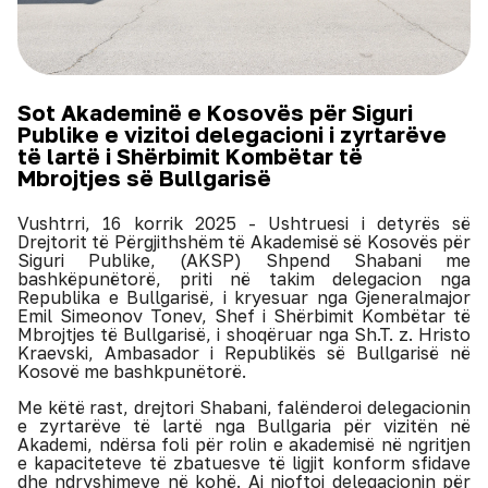
Sot Akademinë e Kosovës për Siguri
Publike e vizitoi delegacioni i zyrtarëve
të lartë i Shërbimit Kombëtar të
Mbrojtjes së Bullgarisë
Vushtrri, 16 korrik 2025 - Ushtruesi i detyrës së
Drejtorit të Përgjithshëm të Akademisë së Kosovës për
Siguri Publike, (AKSP) Shpend Shabani me
bashkëpunëtorë, priti në takim delegacion nga
Republika e Bullgarisë, i kryesuar nga Gjeneralmajor
Emil Simeonov Tonev, Shef i Shërbimit Kombëtar të
Mbrojtjes të Bullgarisë, i shoqëruar nga Sh.T. z. Hristo
Kraevski, Ambasador i Republikës së Bullgarisë në
Kosovë me bashkpunëtorë.
Me këtë rast, drejtori Shabani, falënderoi delegacionin
e zyrtarëve të lartë nga Bullgaria për vizitën në
Akademi, ndërsa foli për rolin e akademisë në ngritjen
e kapaciteteve të zbatuesve të ligjit konform sfidave
dhe ndryshimeve në kohë. Ai njoftoi delegacionin për