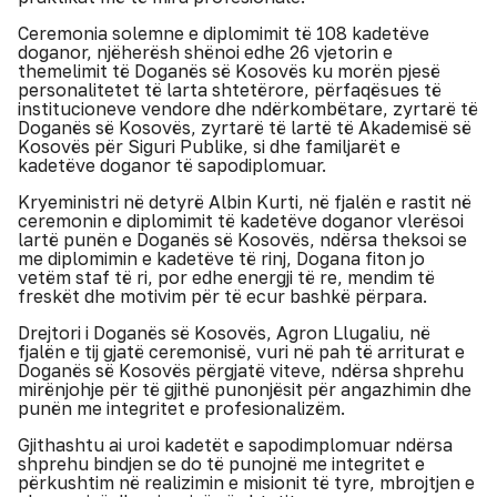
Ceremonia solemne e diplomimit të 108 kadetëve
doganor, njëherësh shënoi edhe 26 vjetorin e
themelimit të Doganës së Kosovës ku morën pjesë
personalitetet të larta shtetërore, përfaqësues të
institucioneve vendore dhe ndërkombëtare, zyrtarë të
Doganës së Kosovës, zyrtarë të lartë të Akademisë së
Kosovës për Siguri Publike, si dhe familjarët e
kadetëve doganor të sapodiplomuar.
Kryeministri në detyrë Albin Kurti, në fjalën e rastit në
ceremonin e diplomimit të kadetëve doganor vlerësoi
lartë punën e Doganës së Kosovës, ndërsa theksoi se
me diplomimin e kadetëve të rinj, Dogana fiton jo
vetëm staf të ri, por edhe energji të re, mendim të
freskët dhe motivim për të ecur bashkë përpara.
Drejtori i Doganës së Kosovës, Agron Llugaliu, në
fjalën e tij gjatë ceremonisë, vuri në pah të arriturat e
Doganës së Kosovës përgjatë viteve, ndërsa shprehu
mirënjohje për të gjithë punonjësit për angazhimin dhe
punën me integritet e profesionalizëm.
Gjithashtu ai uroi kadetët e sapodimplomuar ndërsa
shprehu bindjen se do të punojnë me integritet e
përkushtim në realizimin e misionit të tyre, mbrojtjen e