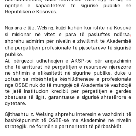
ngritjen e kapaciteteve të sigurisë publike në
Republikën e Kosovës.
kohën kur ishte në Kosovë
Nga ana e tij z. Welsing, kujtoi
si misionar në vitet e para të pasluftës ndërsa
,
shprehu admirim për nivelin e zhvillimit të Akademisë
dhe përgatitjen profesionale të pjesëtarëve të sigurisë
publike.
Ai,
përgëzoi udhëheqjen e AKSP-së për angazhimin
dhe të arriturat në përgatitjen e resurseve njerëzore
në shtimin e efikasitetit në sigurinë publike, duke u
zotuar se mbështetja këshilldhënëse e profesionale
nga OSBE nuk do të mungojë që Akademia të vazhdojë
të jetë institucion kredibil për përgatitjen e gardës
zbatuese të ligjit, garantuese e sigurisë shtetërore e
qytetare.
Gjithashtu z. Welsing shprehu interesin e vazhdimit të
bashkëpunimit të OSBE-së me Akademinë në nivelin
strategjik, në formën e partneritetit të përbashkët.