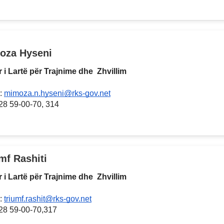
oza Hyseni
r i Lartë për Trajnime dhe Zhvillim
:
mimoza.n.hyseni@rks-gov.net
028 59-00-70, 314
mf Rashiti
r i Lartë për Trajnime dhe Zhvillim
:
triumf.rashit@rks-gov.net
028 59-00-70,317