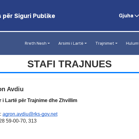
për Siguri Publike
Gjuha
Rreth Nesh
Arsimi i Lartë
Trajnimet
Hulum
STAFI TRAJNUES
on Avdiu
r i Lartë për Trajnime dhe Zhvillim
:
agron.avdiu@rks-gov.net
028 59-00-70, 313