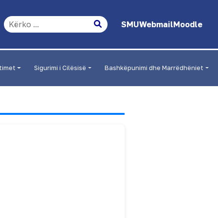
SMU
Webmail
Moodle
timet
Sigurimi i Cilësisë
Bashkëpunimi dhe Marrëdhëniet