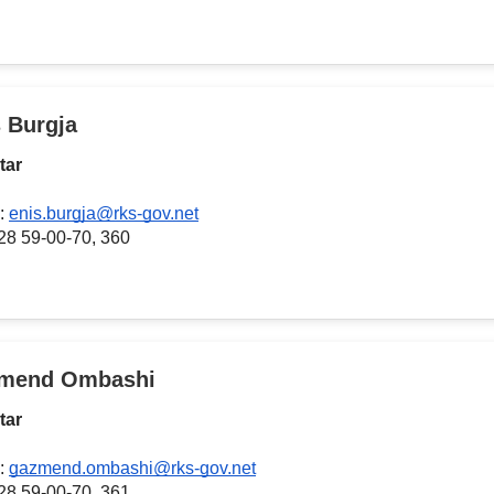
 Burgja
tar
:
enis.burgja@rks-gov.net
028 59-00-70, 360
mend Ombashi
tar
:
gazmend.ombashi@rks-gov.net
028 59-00-70, 361