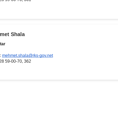
met Shala
tar
:
mehmet.shala@rks-gov.net
028 59-00-70, 362