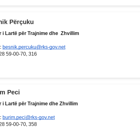
nik Përçuku
r i Lartë për Trajnime dhe Zhvillim
:
besnik.percuku@rks-gov.net
028 59-00-70, 316
im Peci
r i Lartë për Trajnime dhe Zhvillim
:
burim.peci@rks-gov.net
028 59-00-70, 358