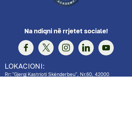
Na ndiqni në rrjetet sociale!
LOKACIONI:
Rr: "Gjergj Kastrioti Skënderbeu", Nr.60, 42000
Vushtrri, Republika e Kosovës