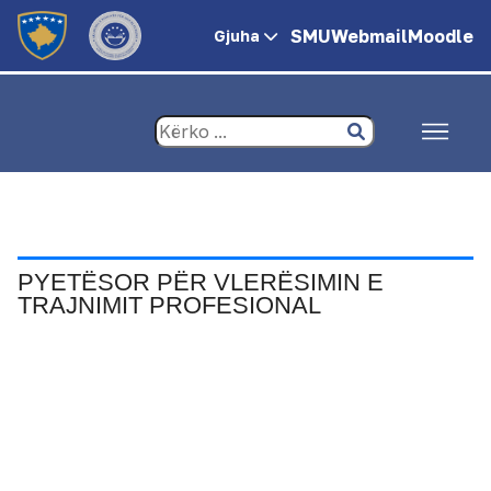
SMU
Webmail
Moodle
Gjuha
PYETËSOR PËR VLERËSIMIN E
TRAJNIMIT PROFESIONAL
https://forms.gle/mDTMhAQR56PuPniF9