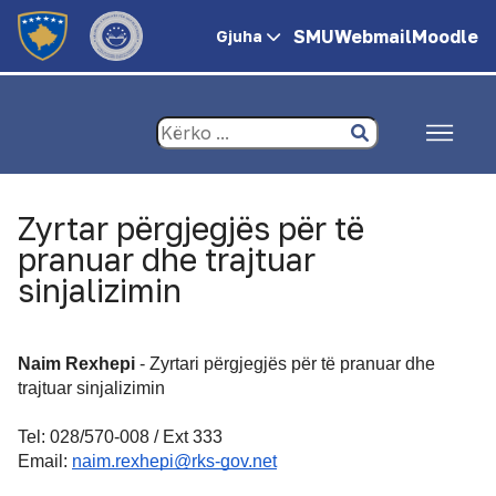
SMU
Webmail
Moodle
Gjuha
Zyrtar përgjegjës për të
pranuar dhe trajtuar
sinjalizimin
Naim Rexhepi
- Zyrtari përgjegjës për të pranuar dhe
trajtuar sinjalizimin
Tel: 028/570-008 / Ext 333
Email:
naim.rexhepi@rks-gov.net